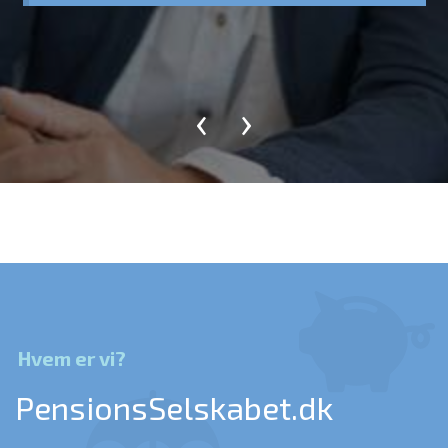
‹
›
Hvem er vi?
PensionsSelskabet.dk