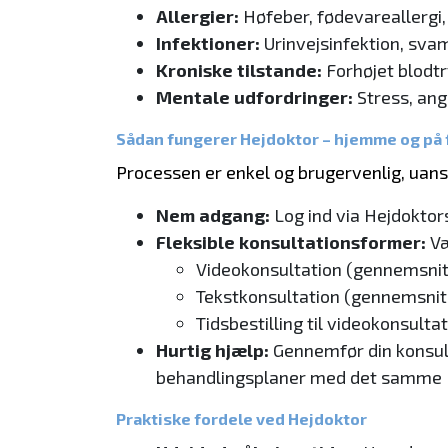
Allergier:
Høfeber, fødevareallergi, 
Infektioner:
Urinvejsinfektion, sv
Kroniske tilstande:
Forhøjet blodtr
Mentale udfordringer:
Stress, ang
Sådan fungerer Hejdoktor – hjemme og på 
Processen er enkel og brugervenlig, uans
Nem adgang:
Log ind via Hejdoktor
Fleksible konsultationsformer:
Væ
Videokonsultation (gennemsnitl
Tekstkonsultation (gennemsnitl
Tidsbestilling til videokonsulta
Hurtig hjælp:
Gennemfør din konsult
behandlingsplaner med det samme
Praktiske fordele ved Hejdoktor