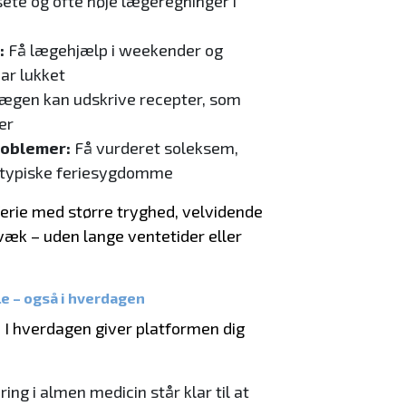
te og ofte høje lægeregninger i
:
Få lægehjælp i weekender og
har lukket
ægen kan udskrive recepter, som
er
problemer:
Få vurderet soleksem,
 typiske feriesygdomme
erie med større tryghed, velvidende
 væk – uden lange ventetider eller
e – også i hverdagen
. I hverdagen giver platformen dig
ng i almen medicin står klar til at