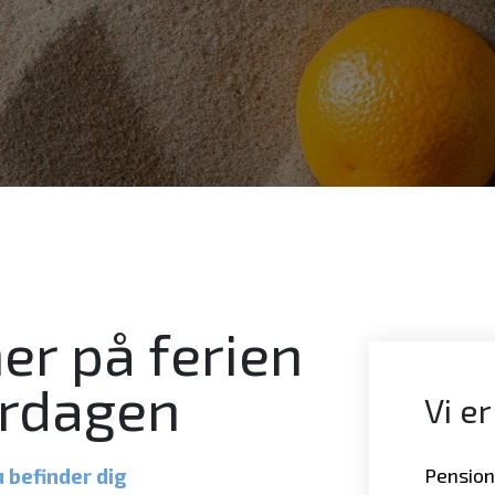
er på ferien
erdagen
Vi er
 befinder dig
Pensions