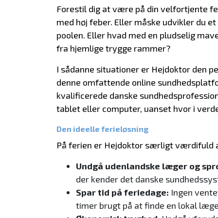
Forestil dig at være på din velfortjente f
med høj feber. Eller måske udvikler du e
poolen. Eller hvad med en pludselig mav
fra hjemlige trygge rammer?
I sådanne situationer er Hejdoktor den p
denne omfattende online sundhedsplatform
kvalificerede danske sundhedsprofession
tablet eller computer, uanset hvor i verde
Den ideelle ferieløsning
På ferien er Hejdoktor særligt værdifuld 
Undgå udenlandske læger og spro
der kender det danske sundhedssy
Spar tid på feriedage:
Ingen ventet
timer brugt på at finde en lokal læg