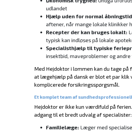
Økonomisk tryghed:
Undgå uforudse
udlandet
Hjælp uden for normal åbningstid
aftener, når mange lokale klinikker 
Recepter der kan bruges lokalt:
L
typisk kan indløses på lokale apotek
Specialisthjælp til typiske ferie
insektbid, maveproblemer og andre
Med Hejdoktor i lommen kan du tage på f
at lægehjælp på dansk er blot et par klik
komplicerede forsikringsspørgsmål.
Et komplet team af sundhedsprofessionell
Hejdoktor er ikke kun værdifuld på ferien
adgang til et bredt udvalg af specialister:
Familielæge:
Læger med specialiseri