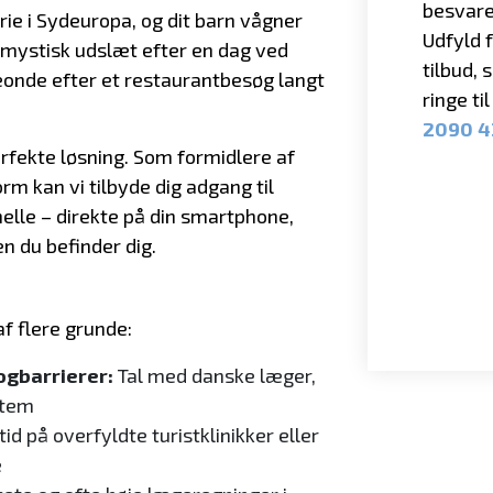
besvare
erie i Sydeuropa, og dit barn vågner
Udfyld 
t mystisk udslæt efter en dag ved
tilbud, 
eonde efter et restaurantbesøg langt
ringe ti
2090 
erfekte løsning. Som formidlere af
 kan vi tilbyde dig adgang til
elle – direkte på din smartphone,
n du befinder dig.
af flere grunde:
gbarrierer:
Tal med danske læger,
stem
id på overfyldte turistklinikker eller
e