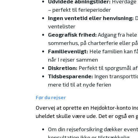
Udvidede åbningstider:
Hverdage 
– perfekt til ferieperioder
Ingen ventetid eller henvisning:
D
ventelister
Geografisk frihed:
Adgang fra hele 
sommerhus, på charterferie eller på
Familievenligt:
Hele familien kan f
når I rejser sammen
Diskretion:
Perfekt til spørgsmål af
Tidsbesparende:
Ingen transporttid
mere tid til at nyde ferien
Før du rejser
Overvej at oprette en Hejdoktor-konto ind
uheldet skulle være ude. Det er også en g
Om din rejseforsikring dækker event
konsultation ikke er tilstrækkelig