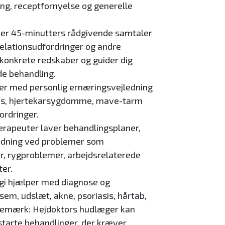
ng, receptfornyelse og generelle
der 45-minutters rådgivende samtaler
relationsudfordringer og andre
 konkrete redskaber og guider dig
e behandling.
er med personlig ernæringsvejledning
tes, hjertekarsygdomme, mave-tarm
ordringer.
erapeuter laver behandlingsplaner,
dning ved problemer som
r, rygproblemer, arbejdsrelaterede
ter.
gi hjælper med diagnose og
m, udslæt, akne, psoriasis, hårtab,
emærk: Hejdoktors hudlæger kan
tarte behandlinger, der kræver