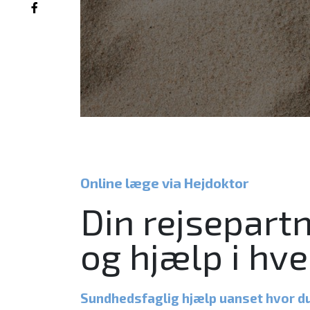
Online læge via Hejdoktor
Din rejsepartn
og hjælp i hv
Sundhedsfaglig hjælp uanset hvor du