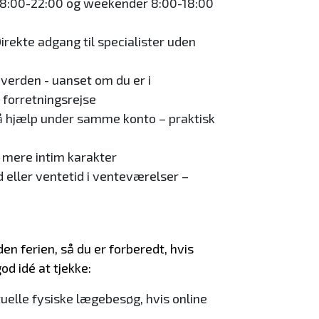
8:00-22:00 og weekender 8:00-18:00
irekte adgang til specialister uden
verden - uanset om du er i
 forretningsrejse
å hjælp under samme konto – praktisk
 mere intim karakter
 eller ventetid i venteværelser –
en ferien, så du er forberedt, hvis
od idé at tjekke:
uelle fysiske lægebesøg, hvis online