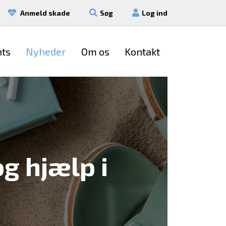
Anmeld skade
Søg
Log ind
nts
Nyheder
Om os
Kontakt
og hjælp i