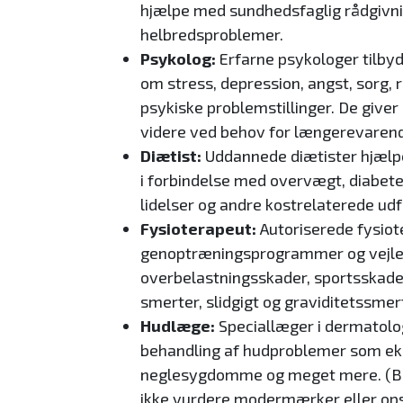
hjælpe med sundhedsfaglig rådgivni
helbredsproblemer.
Psykolog:
Erfarne psykologer tilby
om stress, depression, angst, sorg, 
psykiske problemstillinger. De giver
videre ved behov for længerevarend
Diætist:
Uddannede diætister hjælp
i forbindelse med overvægt, diabe
lidelser og andre kostrelaterede udf
Fysioterapeut:
Autoriserede fysiot
genoptræningsprogrammer og vejle
overbelastningsskader, sportsskade
smerter, slidgigt og graviditetssmer
Hudlæge:
Speciallæger i dermatolo
behandling af hudproblemer som ekse
neglesygdomme og meget mere. (B
ikke vurdere modermærker eller ops