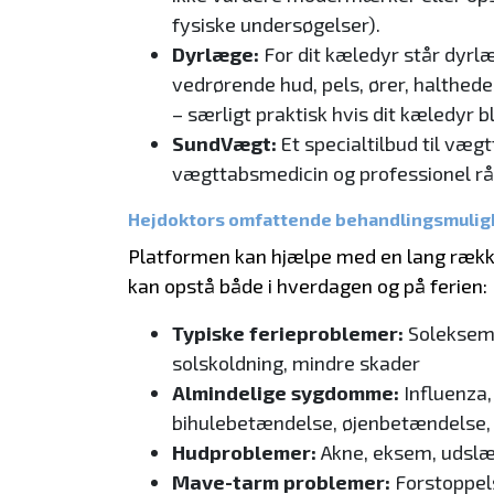
fysiske undersøgelser).
Dyrlæge:
For dit kæledyr står dyrlæ
vedrørende hud, pels, ører, halthed
– særligt praktisk hvis dit kæledyr
SundVægt:
Et specialtilbud til væ
vægttabsmedicin og professionel rå
Hejdoktors omfattende behandlingsmuli
Platformen kan hjælpe med en lang rækk
kan opstå både i hverdagen og på ferien:
Typiske ferieproblemer:
Soleksem, 
solskoldning, mindre skader
Almindelige sygdomme:
Influenza,
bihulebetændelse, øjenbetændelse,
Hudproblemer:
Akne, eksem, udslæt
Mave-tarm problemer:
Forstoppelse