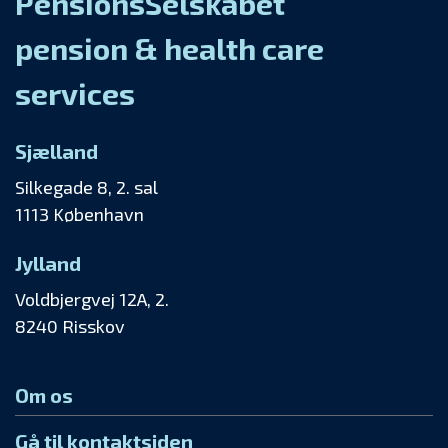
PensionsSelskabet
pension & health care
services
Sjælland
Silkegade 8, 2. sal
1113 København
Jylland
Voldbjergvej 12A, 2.
8240 Risskov
Om os
Gå til kontaktsiden