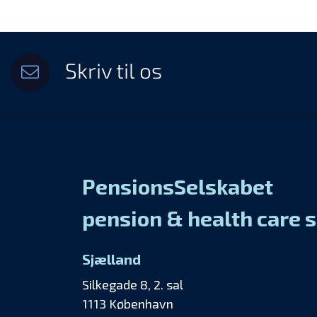
Skriv til os
PensionsSelskabet
pension & health care 
Sjælland
Silkegade 8, 2. sal
1113 København