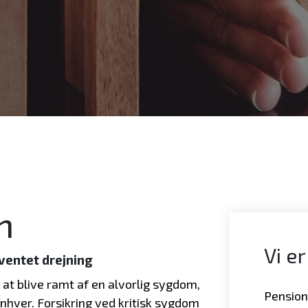
m
Vi er
ventet drejning
at blive ramt af en alvorlig sygdom,
Pensions
enhver. Forsikring ved kritisk sygdom