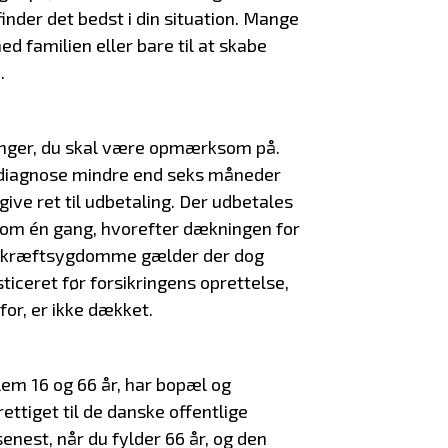
finder det bedst i din situation. Mange
ed familien eller bare til at skabe
.
inger, du skal være opmærksom på.
 diagnose mindre end seks måneder
give ret til udbetaling. Der udbetales
ygdom én gang, hvorefter dækningen for
d kræftsygdomme gælder der dog
iceret før forsikringens oprettelse,
for, er ikke dækket.
lem 16 og 66 år, har bopæl og
ettiget til de danske offentlige
enest, når du fylder 66 år, og den