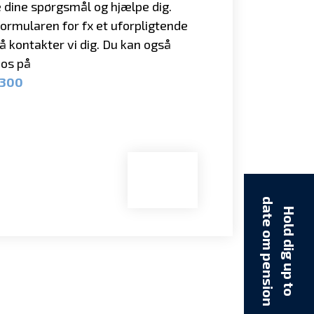
 dine spørgsmål og hjælpe dig.
formularen for fx et uforpligtende
så kontakter vi dig. Du kan også
l os på
4300
d
n
H
o
l
d
d
i
g
u
p
t
o
a
t
e
o
m
p
e
n
s
i
o