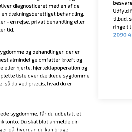
besvare
bliver diagnosticeret med en af de
Udfyld 
 en dækningsberettiget behandling.
tilbud, 
r - en rejse, privat behandling eller
ringe ti
ær tid.
2090 
sygdomme og behandlinger, der er
 mest almindelige omfatter kræft og
e eller hjerte, hjerteklapoperation og
omplette liste over dækkede sygdomme
e, så du ved præcis, hvad du er
ttede sygdomme, får du udbetalt et
ankkonto. Du skal blot anmelde din
nger på, hvordan du kan bruge