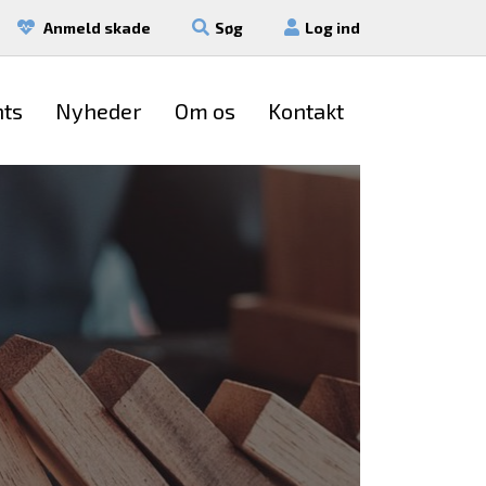
Anmeld skade
Søg
Log ind
nts
Nyheder
Om os
Kontakt